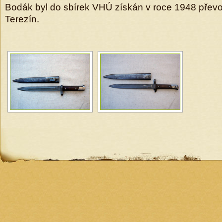
Bodák byl do sbírek VHÚ získán v roce 1948 přev
Terezín.