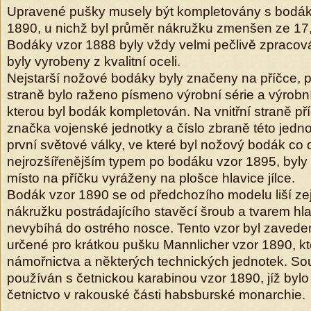
Upravené pušky musely být kompletovány s bodák
1890, u nichž byl průměr nákružku zmenšen ze 1
Bodáky vzor 1888 byly vždy velmi pečlivě zpracová
byly vyrobeny z kvalitní oceli.
Nejstarší nožové bodáky byly značeny na příčce, p
straně bylo raženo písmeno výrobní série a výrobní
kterou byl bodák kompletován. Na vnitřní straně př
značka vojenské jednotky a číslo zbraně této jedn
první světové války, ve které byl nožový bodák co
nejrozšířenějším typem po bodáku vzor 1895, byly
místo na příčku vyráženy na plošce hlavice jílce.
Bodák vzor 1890 se od předchozího modelu liší zej
nákružku postrádajícího stavěcí šroub a tvarem hlavi
nevybíhá do ostrého nosce. Tento vzor byl zaveden
určené pro krátkou pušku Mannlicher vzor 1890, kte
námořnictva a některých technických jednotek. So
používán s četnickou karabinou vzor 1890, jíž byl
četnictvo v rakouské části habsburské monarchie.