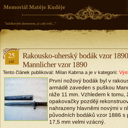
25
Rakousko-uherský bodák vzor 1890
zář
Mannlicher vzor 1890
Tento článek publikoval: Milan Kabrna a je v kategorii:
Výst
První nožový bodák byl v rako
armádě zaveden s puškou Mann
ráže 11 mm. Vzhledem k tomu, ž
opakovačky později rekonstruov
nahrazeny hlavněmi novými v rá
původních bodáků vzor 1886 s
17,5 mm velmi vzácný.